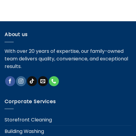
vs.
to
Maintenance
Residential
Avoid
Cleaning
Them
Services:
Key
Differences
and
About us
Specific
Needs
With over 20 years of expertise, our family-owned
team delivers quality, convenience, and exceptional
results.
Corporate Services
Storefront Cleaning
Building Washing