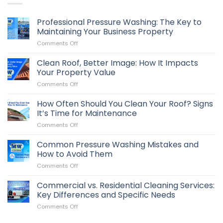
Professional Pressure Washing: The Key to
Maintaining Your Business Property
on
Comments Off
Professional
Pressure
Clean Roof, Better Image: How It Impacts
Washing:
Your Property Value
The
on
Comments Off
Key
Clean
to
Roof,
How Often Should You Clean Your Roof? Signs
Maintaining
Better
Your
It’s Time for Maintenance
Image:
Business
on
Comments Off
How
Property
How
It
Often
Common Pressure Washing Mistakes and
Impacts
Should
Your
How to Avoid Them
You
Property
on
Comments Off
Clean
Value
Common
Your
Pressure
Commercial vs. Residential Cleaning Services:
Roof?
Washing
Signs
Key Differences and Specific Needs
Mistakes
It’s
on
Comments Off
and
Time
Commercial
How
for